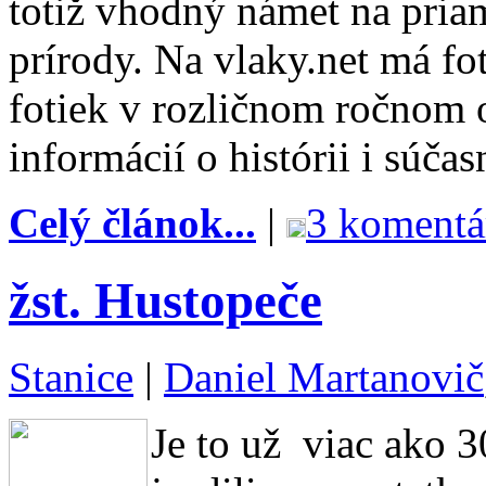
totiž vhodný námet na pria
prírody. Na vlaky.net má fo
fotiek v rozličnom ročnom o
informácií o histórii i súčas
Celý článok...
|
3 komentá
žst. Hustopeče
Stanice
|
Daniel Martanovič
Je to už viac ako 30