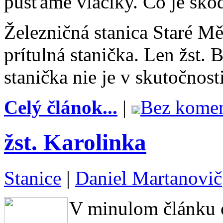
púšťame vláčiky. Čo je ško
Železničná stanica Staré M
prítulná stanička. Len žst. 
stanička nie je v skutočnosti
Celý článok...
|
Bez komen
žst. Karolinka
Stanice
|
Daniel Martanovič
V minulom článku o