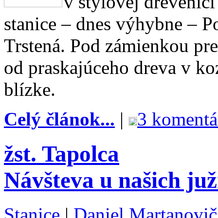
v štýlovej drevenic
stanice – dnes výhybne – P
Trstená. Pod zámienkou pr
od praskajúceho dreva v ko
blízke.
Celý článok...
|
3 komentá
žst. Tapolca
Návšteva u našich ju
Stanice
|
Daniel Martanovič