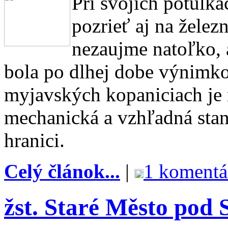
Pri svojich potul
pozrieť aj na želez
nezaujme natoľko, a
bola po dlhej dobe výnimko
myjavských kopaniciach je 
mechanická a vzhľadná sta
hranici.
Celý článok...
|
1 komentá
žst. Staré Město pod