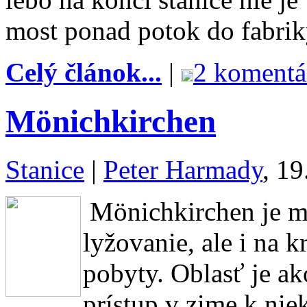
most ponad potok do fabrik
Celý článok...
|
2 komentá
Mönichkirchen
Stanice
|
Peter Harmady
, 19
Mönichkirchen je ma
lyžovanie, ale i na k
pobyty. Oblasť je a
prístup v zime k ni