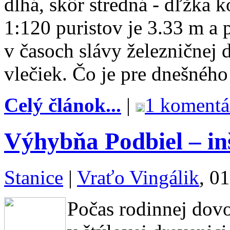
dlhá, skôr stredná - dľžka 
1:120 puristov je 3.33 m a 
v časoch slávy železničnej
vlečiek. Čo je pre dnešného
Celý článok...
|
1 komentá
Výhybňa Podbiel – in
Stanice
|
Vraťo Vingálik
, 0
Počas rodinnej dov