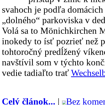
svahoch je podľa domácich 
„dolného“ parkoviska v dedi
Volá sa to Mönichkirchen Ma
inokedy to ísť pozrieť než 
tohtoročný predĺžený víken
navštívil som v týchto konči
vedie tadiaľto trať
Wechsel
Celý článok...
|
Bez komen