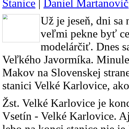
Stanice
|
Daniel Martanovič
Už je jeseň, dni sa 
veľmi pekne byť c
modelárčiť. Dnes s
Veľkého Javormíka. Minule 
Makov na Slovenskej stran
stanici Velké Karlovice, ak
Žst. Velké Karlovice je kon
Vsetín - Velké Karlovice. A
lebo na konci stanice nie je 