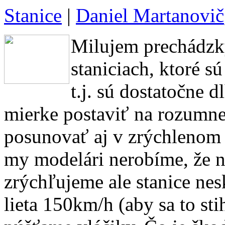
Stanice
|
Daniel Martanovič
Milujem prechádzky
staniciach, ktoré s
t.j. sú dostatočne d
mierke postaviť na rozumnej
posunovať aj v zrýchlenom č
my modelári nerobíme, že 
zrýchľujeme ale stanice ne
lieta 150km/h (aby sa to sti