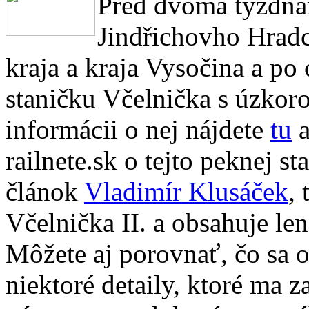
Pred dvoma týždňam
Jindřichovho Hradc
kraja a kraja Vysočina a po 
staničku Včelnička s úzkor
informácii o nej nájdete
tu
a
railnete.sk o tejto peknej s
článok
Vladimír Klusáček
,
Včelnička II. a obsahuje len
Môžete aj porovnať, čo sa 
niektoré detaily, ktoré ma z