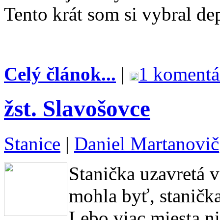
Tento krát som si vybral d
Celý článok...
|
1 komentá
žst. Slavošovce
Stanice
|
Daniel Martanovič
Stanička uzavretá v
mohla byť, stanička
Lebo viac miesta n