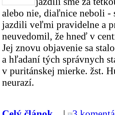
jazdili sme za tetk
alebo nie, diaľnice neboli 
jazdili veľmi pravidelne a 
neuvedomil, že hneď v centr
Jej znovu objavenie sa stal
a hľadaní tých správnych st
v puritánskej mierke. žst. H
neurazí.
Celý článok...
|
3 komentá