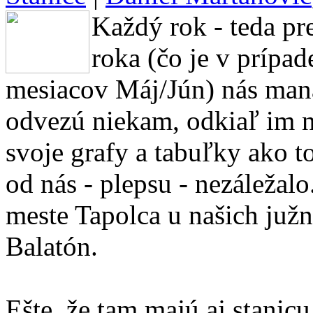
Každý rok - teda pr
roka (čo je v prípad
mesiacov Máj/Jún) nás mana
odvezú niekam, odkiaľ im n
svoje grafy a tabuľky ako t
od nás - plepsu - nezáležal
meste Tapolca u našich južn
Balatón.
Ešte, že tam majú aj stanic