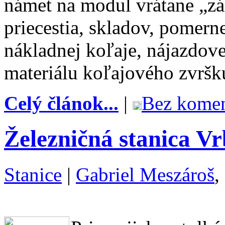
námet na modul vrátane „zá
priecestia, skladov, pomer
nákladnej koľaje, nájazdov
materiálu koľajového zvršk
Celý článok...
|
Bez komen
Železničná stanica V
Stanice
|
Gabriel Meszároš
,