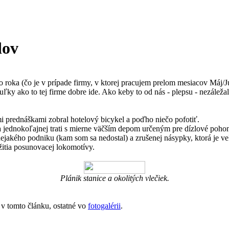
dov
o roka (čo je v prípade firmy, v ktorej pracujem prelom mesiacov Máj/
uľky ako to tej firme dobre ide. Ako keby to od nás - plepsu - nezálež
mi prednáškami zobral hotelový bicykel a poďho niečo pofotiť.
 jednokoľajnej trati s mierne väčším depom určeným pre dízlové pohony
 nejakého podniku (kam som sa nedostal) a zrušenej násypky, ktorá je ve
itia posunovacej lokomotívy.
Plánik stanice a okolitých vlečiek.
 v tomto článku, ostatné vo
fotogalérii
.