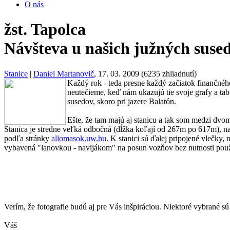
O nás
žst. Tapolca
Návšteva u našich južných suse
Stanice
|
Daniel Martanovič
, 17. 03. 2009 (6235 zhliadnutí)
Každý rok - teda presne každý začiatok finančnéh
neutečieme, keď nám ukazujú tie svoje grafy a tab
susedov, skoro pri jazere Balatón.
Ešte, že tam majú aj stanicu a tak som medzi dvo
Stanica je stredne veľká odbočná (dĺžka koľají od 267m po 617m), na
podľa stránky
allomasok.uw.hu
. K stanici sú ďalej pripojené vlečky,
vybavená "lanovkou - navijákom" na posun vozňov bez nutnosti použ
Verím, že fotografie budú aj pre Vás inšpiráciou. Niektoré vybrané sú
Váš