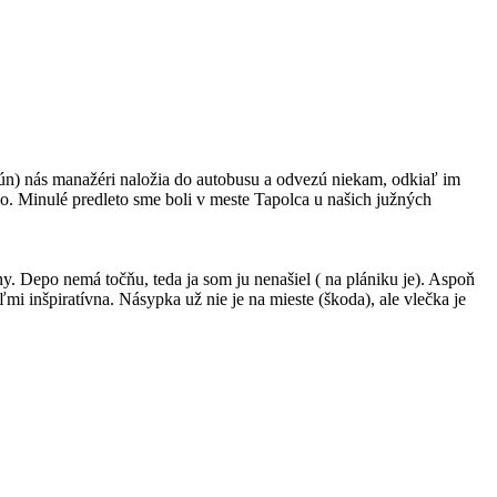
Jún) nás manažéri naložia do autobusu a odvezú niekam, odkiaľ im
alo. Minulé predleto sme boli v meste Tapolca u našich južných
. Depo nemá točňu, teda ja som ju nenašiel ( na plániku je). Aspoň
ľmi inšpiratívna. Násypka už nie je na mieste (škoda), ale vlečka je