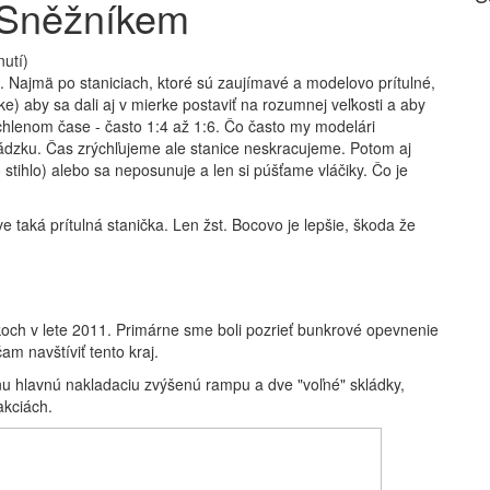
 Sněžníkem
nutí)
. Najmä po staniciach, ktoré sú zaujímavé a modelovo prítulné,
tke) aby sa dali aj v mierke postaviť na rozumnej veľkosti a aby
ýchlenom čase - často 1:4 až 1:6. Čo často my modelári
dzku. Čas zrýchľujeme ale stanice neskracujeme. Potom aj
 stihlo) alebo sa neposunuje a len si púšťame vláčiky. Čo je
 taká prítulná stanička. Len žst. Bocovo je lepšie, škoda že
koch v lete 2011. Primárne sme boli pozrieť bunkrové opevnenie
m navštíviť tento kraj.
nu hlavnú nakladaciu zvýšenú rampu a dve "voľné" skládky,
akciách.