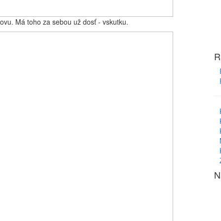
ovu. Má toho za sebou už dosť - vskutku.
R
N