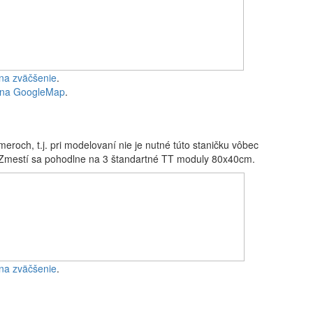
 na zväčšenie
.
 na GoogleMap
.
eroch, t.j. pri modelovaní nie je nutné túto staničku vôbec
). Zmestí sa pohodlne na 3 štandartné TT moduly 80x40cm.
 na zväčšenie
.