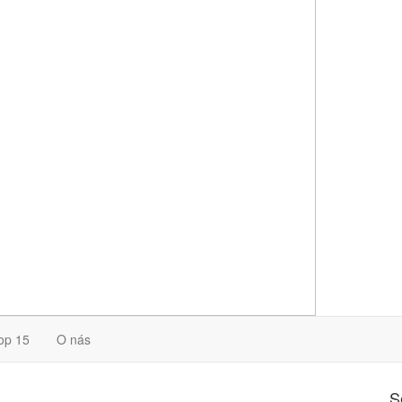
op 15
O nás
S