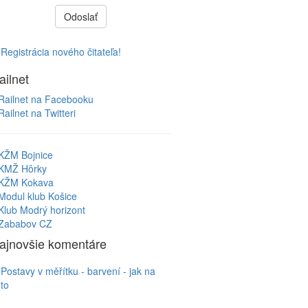
Odoslať
Registrácia nového čitateľa!
ailnet
Railnet na Facebooku
Railnet na Twitteri
KŽM Bojnice
KMŽ Hôrky
KŽM Kokava
Modul klub Košice
Klub Modrý horizont
Zababov CZ
ajnovšie komentáre
Postavy v měřítku - barvení - jak na
to