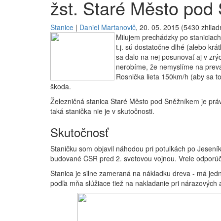
žst. Staré Město pod
Stanice
|
Daniel Martanovič
, 20. 05. 2015 (5430 zhliad
Milujem prechádzky po staniciach
t.j. sú dostatočne dlhé (alebo krá
sa dalo na nej posunovať aj v zr
nerobíme, že nemyslíme na prevá
Rosnička lieta 150km/h (aby sa to
škoda.
Železničná stanica Staré Město pod Sněžníkem je práve
taká stanička nie je v skutočnosti.
Skutočnosť
Staničku som objavil náhodou pri potulkách po Jesení
budované ČSR pred 2. svetovou vojnou. Vrele odporúča
Stanica je silne zameraná na nákladku dreva - má jed
podľa mňa slúžiace tiež na nakladanie pri nárazových 