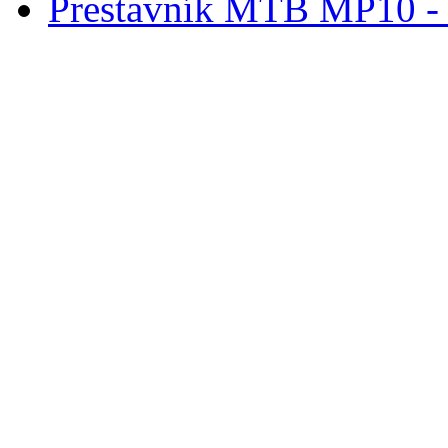
Prestavník MTB MP10 - d