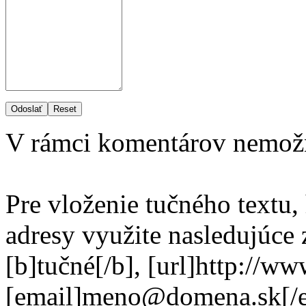
Odoslať
Reset
V rámci komentárov nemož
Pre vloženie tučného textu,
adresy využite nasledujúce
[b]tučné[/b], [url]http://w
[email]meno@domena.sk[/e