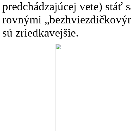
predchádzajúcej vete) stáť 
rovnými „bezhviezdičkovými
sú zriedkavejšie.