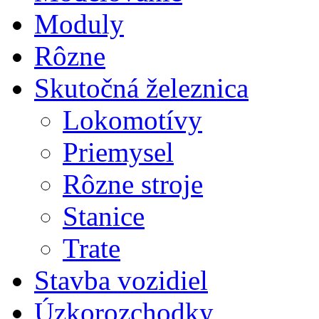
Moduly
Rôzne
Skutočná železnica
Lokomotívy
Priemysel
Rôzne stroje
Stanice
Trate
Stavba vozidiel
Úzkorozchodky