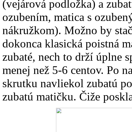
(vejárová podložka) a zubat
ozubením, matica s ozube
nákružkom). Možno by stači
dokonca klasická poistná ma
zubaté, nech to drží úplne 
menej než 5-6 centov. Po n
skrutku navliekol zubatú p
zubatú matičku. Čiže poskla