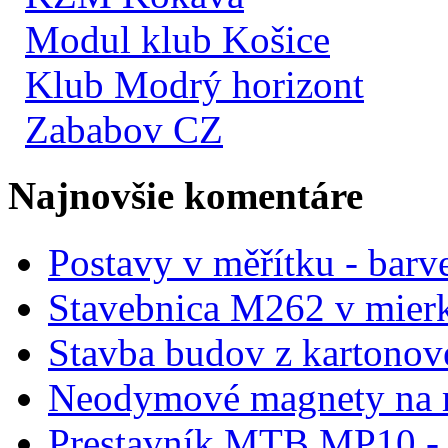
Modul klub Košice
Klub Modrý horizont
Zababov CZ
Najnovšie komentáre
Postavy v měřítku - barve
Stavebnica M262 v mier
Stavba budov z kartonov
Neodymové magnety na 
Prestavník MTB MP10 - d