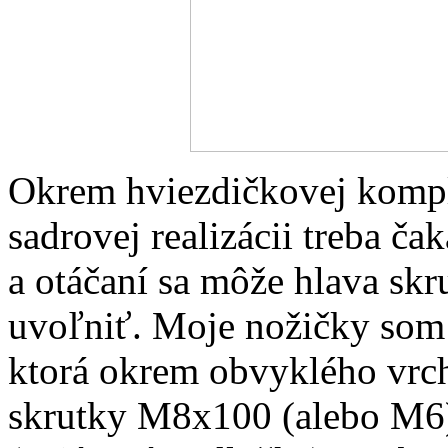
Okrem hviezdičkovej komplik
sadrovej realizácii treba ča
a otáčaní sa môže hlava skr
uvoľniť. Moje nožičky som
ktorá okrem obvyklého vrc
skrutky M8x100 (alebo M6)