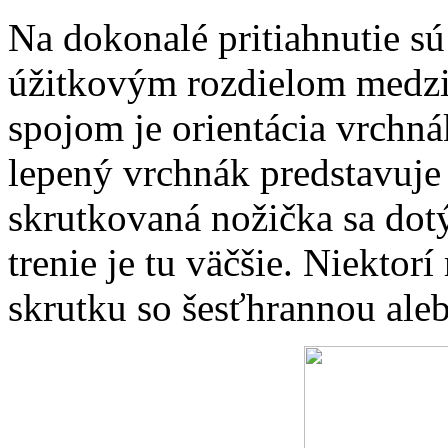
Na dokonalé pritiahnutie s
úžitkovým rozdielom medz
spojom je orientácia vrchná
lepený vrchnák predstavuje
skrutkovaná nožička sa dot
trenie je tu väčšie. Niekto
skrutku so šesťhrannou ale