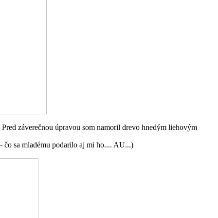
rba. Pred záverečnou úpravou som namoril drevo hnedým liehovým
čo sa mladému podarilo aj mi ho.... AU...)