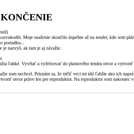
- DOKONČENIE
nutí)
ozvukodér. Moje snaženie skončilo úspešne až na tender, kde som plán
o poriadku...
 je nazvyš, ak tam je aj závažie.
r.
žia ľahké. Vyvŕtať a vyfrézovať do plastového tendra otvor a vytvoriť 
važie som nechcel. Priznám sa, že ničiť veci mi idú ľahšie ako ich napr
tvoriť otvor práve len pre reproduktor. Na reproduktor som nakoniec v