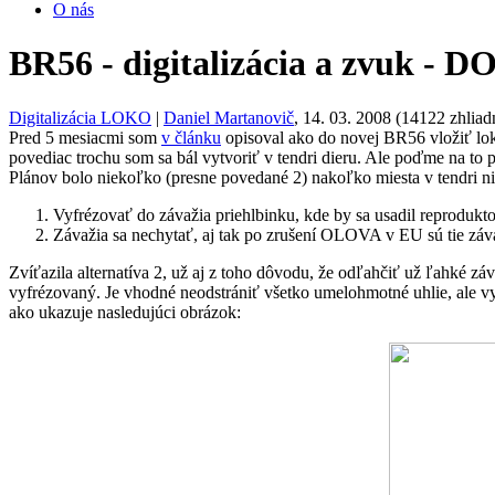
O nás
BR56 - digitalizácia a zvuk 
Digitalizácia LOKO
|
Daniel Martanovič
, 14. 03. 2008 (14122 zhliad
Pred 5 mesiacmi som
v článku
opisoval ako do novej BR56 vložiť lok
povediac trochu som sa bál vytvoriť v tendri dieru. Ale poďme na to p
Plánov bolo niekoľko (presne povedané 2) nakoľko miesta v tendri nie
Vyfrézovať do závažia priehlbinku, kde by sa usadil reprodukto
Závažia sa nechytať, aj tak po zrušení OLOVA v EU sú tie záva
Zvíťazila alternatíva 2, už aj z toho dôvodu, že odľahčiť už ľahké zá
vyfrézovaný. Je vhodné neodstrániť všetko umelohmotné uhlie, ale vy
ako ukazuje nasledujúci obrázok: