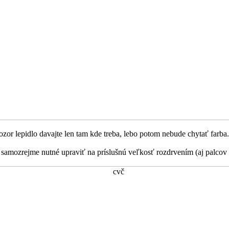
ozor lepidlo davajte len tam kde treba, lebo potom nebude chytať fa
amozrejme nutné upraviť na príslušnú veľkosť rozdrvením (aj palcov - 