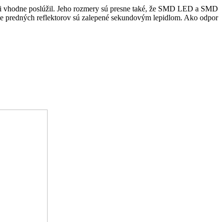
ý mi vhodne poslúžil. Jeho rozmery sú presne také, že SMD LED a SMD
enie predných reflektorov sú zalepené sekundovým lepidlom. Ako odpor