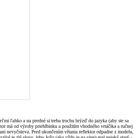
veľmi ľahko a na predné si treba trochu hrýzď do jazyka (aby ste sa
ektor má od výroby priehlbinku a použitím vhodného vrtáčika a ručnej
 ani nevyčnieva. Pred ukončením vŕtania reflektor odpadne z modelu,
lial je zlé slovo, lebo Jožo (ako vždy je na vine) mal nejaký starý -