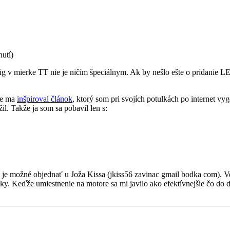
nutí)
lig v mierke TT nie je ničím špeciálnym. Ak by nešlo ešte o pridanie L
ie ma
inšpiroval článok
, ktorý som pri svojích potulkách po internet vy
il. Takže ja som sa pobavil len s:
rý je možné objednať u Joža Kissa (jkiss56 zavinac gmail bodka com).
ky. Keďže umiestnenie na motore sa mi javilo ako efektívnejšie čo do d