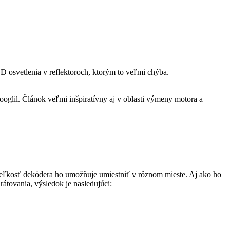
ED osvetlenia v reflektoroch, ktorým to veľmi chýba.
googlil. Článok veľmi inšpiratívny aj v oblasti výmeny motora a
 Veľkosť dekódera ho umožňuje umiestniť v rôznom mieste. Aj ako ho
rátovania, výsledok je nasledujúci: