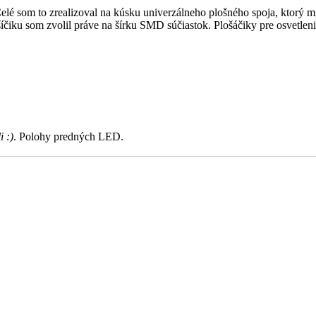
 Celé som to zrealizoval na kúsku univerzálneho plošného spoja, ktor
ošíčiku som zvolil práve na šírku SMD súčiastok. Plošáčiky pre osvetl
 :)
. Polohy predných LED.