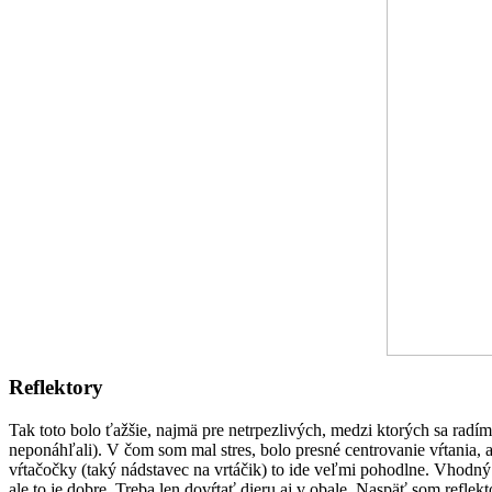
Reflektory
Tak toto bolo ťažšie, najmä pre netrpezlivých, medzi ktorých sa radím.
neponáhľali). V čom som mal stres, bolo presné centrovanie vŕtania, a
vŕtačočky (taký nádstavec na vrtáčik) to ide veľmi pohodlne. Vhodný
ale to je dobre. Treba len dovŕtať dieru aj v obale. Naspäť som reflek