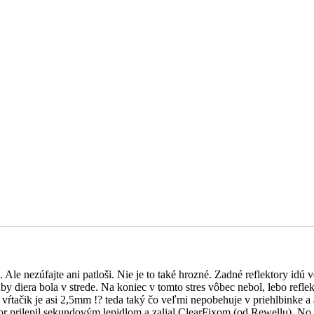
 Ale nezúfajte ani patloši. Nie je to také hrozné. Zadné reflektory idú 
by diera bola v strede. Na koniec v tomto stres vôbec nebol, lebo refl
 vŕtačik je asi 2,5mm !? teda taký čo veľmi nepobehuje v priehlbinke a
tor prilepil sekundovým lepidlom a zalial ClearFixom (od Rewellu). No za