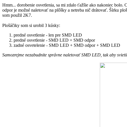
Hmm... dorobenie osvetlenia, sa mi zdalo ťažšie ako nakoniec bolo.
odpor je možné naletovať na plôšky a netreba nič drátovať. Šírku pl
som použil 2K7.
Plošáčiky som si urobil 3 kúsky:
predné osvetlenie - len pre SMD LED
predné osvetlenie - SMD LED + SMD odpor
zadné osvetelenie - SMD LED + SMD odpor + SMD LED
Samozrejme nezabudnite správne naletovať SMD LED, tak aby svietili