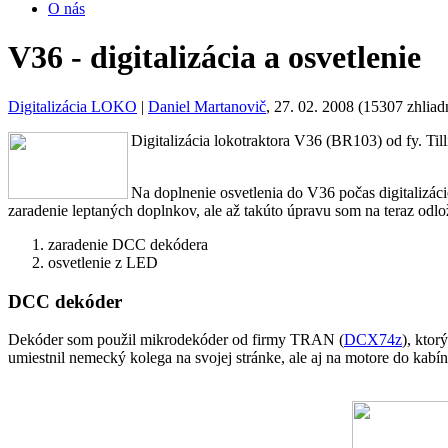
O nás
V36 - digitalizácia a osvetlenie
Digitalizácia LOKO
|
Daniel Martanovič
, 27. 02. 2008 (15307 zhliad
Digitalizácia lokotraktora V36 (BR103) od fy. Til
Na doplnenie osvetlenia do V36 počas digitalizác
zaradenie leptaných doplnkov, ale až takúto úpravu som na teraz odlož
zaradenie DCC dekódera
osvetlenie z LED
DCC dekóder
Dekóder som použil mikrodekóder od firmy TRAN (
DCX74z
), kto
umiestnil nemecký kolega na svojej stránke, ale aj na motore do kabín