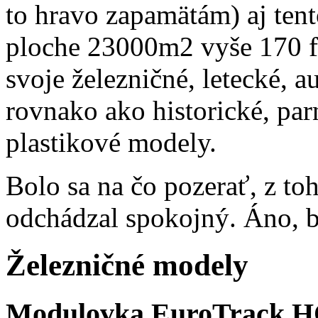
to hravo zapamätám) aj tent
ploche 23000m2 vyše 170 f
svoje železničné
,
letecké
,
a
rovnako
ako
historické
, par
plastikové
modely.
Bolo sa na čo pozerať, z t
odchádzal spokojný. Áno, b
Železničné modely
Modulovka EuroTrack 