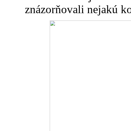
znázorňovali nejakú ko