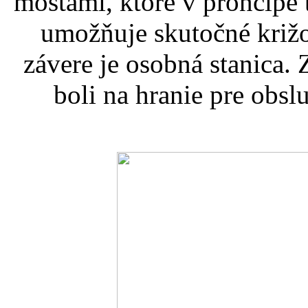
mostami, ktoré v proncípe t
umožňuje skutočné križo
závere je osobná stanica.
boli na hranie pre obs