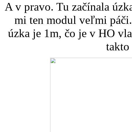
A v pravo. Tu začínala úzk
mi ten modul veľmi páči
úzka je 1m, čo je v HO vl
takto