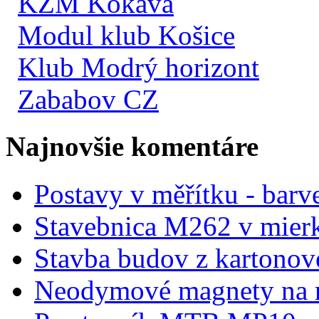
KŽM Kokava
Modul klub Košice
Klub Modrý horizont
Zababov CZ
Najnovšie komentáre
Postavy v měřítku - barve
Stavebnica M262 v mier
Stavba budov z kartonov
Neodymové magnety na 