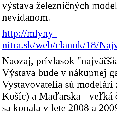
výstava železničných model
nevídanom.
http://mlyny-
nitra.sk/web/clanok/18/Na
Naozaj, prívlasok "najväčši
Výstava bude v nákupnej ga
Vystavovatelia sú modelári 
Košíc) a Maďarska - veľká č
sa konala v lete 2008 a 200