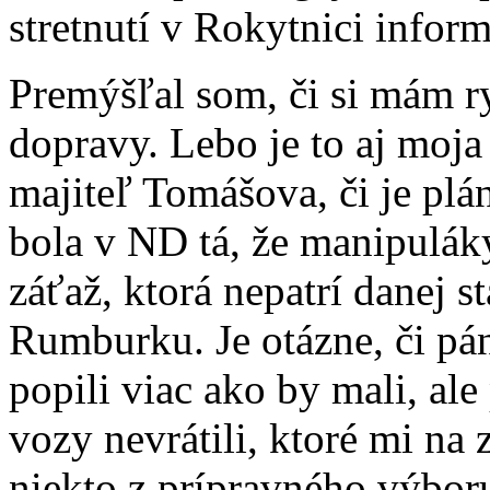
stretnutí v Rokytnici infor
Premýšľal som, či si mám r
dopravy. Lebo je to aj moja
majiteľ Tomášova, či je plá
bola v ND tá, že manipulák
záťaž, ktorá nepatrí danej s
Rumburku. Je otázne, či p
popili viac ako by mali, ale
vozy nevrátili, ktoré mi na z
niekto z prípravného výbo