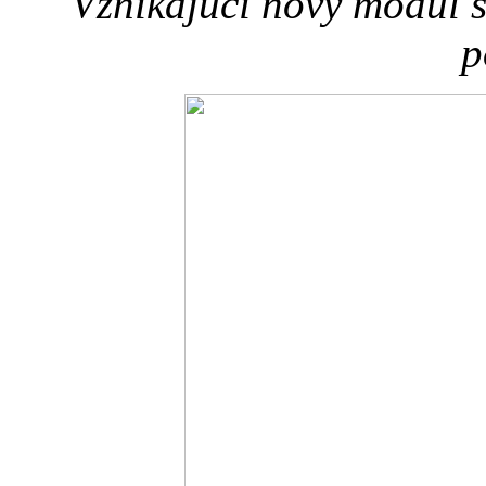
Vznikajúci nový modul 
p