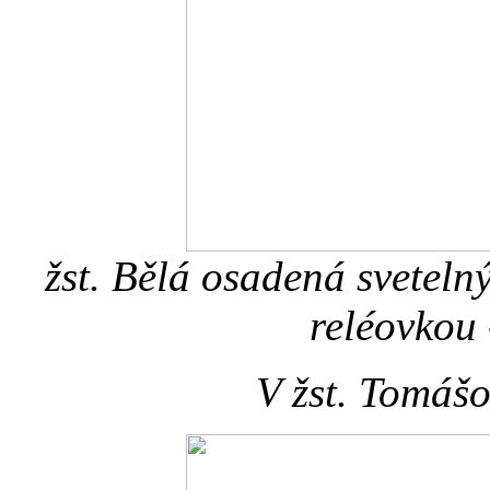
žst. Bělá osadená svetel
reléovkou 
V žst. Tomáš