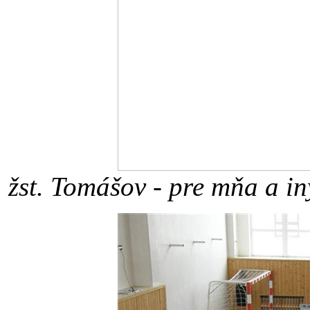
žst. Tomášov - pre mňa a iný