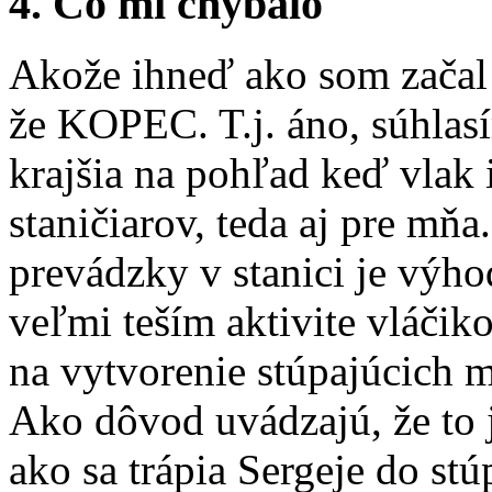
4. Čo mi chýbalo
Akože ihneď ako som začal 
že KOPEC. T.j. áno, súhlas
krajšia na pohľad keď vlak 
staničiarov, teda aj pre mň
prevádzky v stanici je výh
veľmi teším aktivite vláč
na vytvorenie stúpajúcic
Ako dôvod uvádzajú, že to j
ako sa trápia Sergeje do s