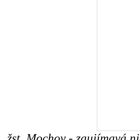
žst. Mochov - zaujímavá n