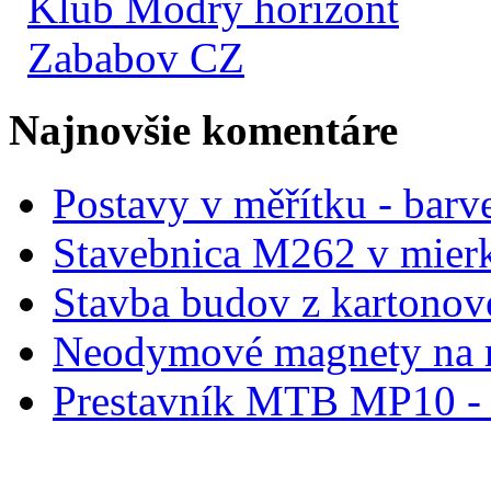
Klub Modrý horizont
Zababov CZ
Najnovšie komentáre
Postavy v měřítku - barve
Stavebnica M262 v mier
Stavba budov z kartonov
Neodymové magnety na 
Prestavník MTB MP10 - d