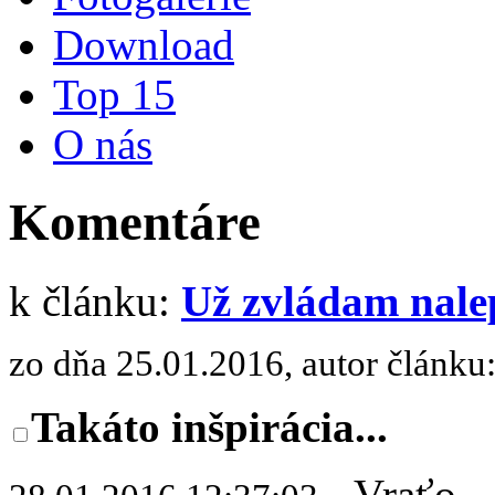
Download
Top 15
O nás
Komentáre
k článku:
Už zvládam nalep
zo dňa 25.01.2016, autor článku
Takáto inšpirácia...
- Vraťo