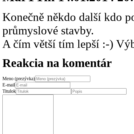
Konečně někdo další kdo po
průmyslové stavby.
A čím větší tím lepší :-) Výb
Reakcia na komentár
Meno (prezývka)
E-mail
Titulok