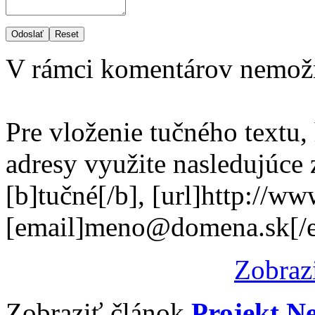
Odoslať
Reset
V rámci komentárov nemož
Pre vloženie tučného textu,
adresy využite nasledujúce
[b]tučné[/b], [url]http://w
[email]meno@domena.sk[/e
Zobraz
Zobraziť článok
Projekt Ne