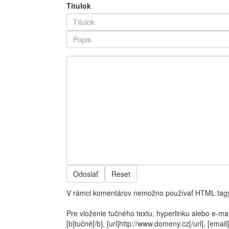
Titulok
Odoslať
Reset
V rámci komentárov nemožno používať HTML tagy
Pre vloženie tučného textu, hyperlinku alebo e-ma
[b]tučné[/b], [url]http://www.domeny.cz[/url], [e