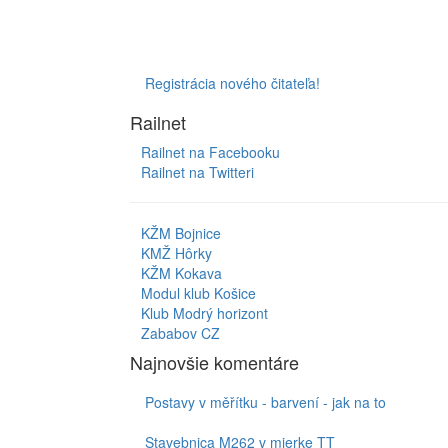
Registrácia nového čitateľa!
Railnet
Railnet na Facebooku
Railnet na Twitteri
KŽM Bojnice
KMŽ Hôrky
KŽM Kokava
Modul klub Košice
Klub Modrý horizont
Zababov CZ
Najnovšie komentáre
Postavy v měřítku - barvení - jak na to
Stavebnica M262 v mierke TT