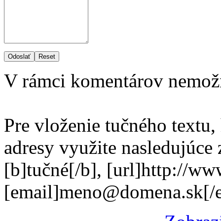
Odoslať
Reset
V rámci komentárov nemož
Pre vloženie tučného textu,
adresy využite nasledujúce
[b]tučné[/b], [url]http://w
[email]meno@domena.sk[/e