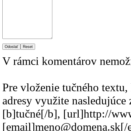
Odoslať
Reset
V rámci komentárov nemož
Pre vloženie tučného textu,
adresy využite nasledujúce
[b]tučné[/b], [url]http://w
[email]meno@domena.sk[/e