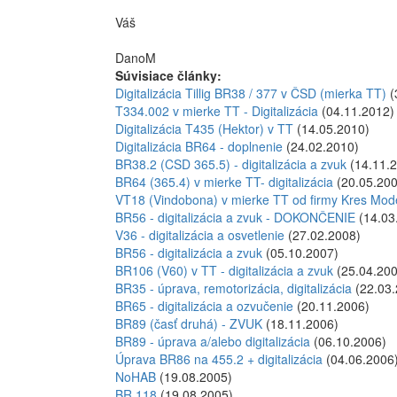
Váš
DanoM
Súvisiace články:
Digitalizácia Tillig BR38 / 377 v ČSD (mierka TT)
(
T334.002 v mierke TT - Digitalizácia
(04.11.2012)
Digitalizácia T435 (Hektor) v TT
(14.05.2010)
Digitalizácia BR64 - doplnenie
(24.02.2010)
BR38.2 (CSD 365.5) - digitalizácia a zvuk
(14.11.
BR64 (365.4) v mierke TT- digitalizácia
(20.05.200
VT18 (Vindobona) v mierke TT od firmy Kres Modell
BR56 - digitalizácia a zvuk - DOKONČENIE
(14.03
V36 - digitalizácia a osvetlenie
(27.02.2008)
BR56 - digitalizácia a zvuk
(05.10.2007)
BR106 (V60) v TT - digitalizácia a zvuk
(25.04.200
BR35 - úprava, remotorizácia, digitalizácia
(22.03.
BR65 - digitalizácia a ozvučenie
(20.11.2006)
BR89 (časť druhá) - ZVUK
(18.11.2006)
BR89 - úprava a/alebo digitalizácia
(06.10.2006)
Úprava BR86 na 455.2 + digitalizácia
(04.06.2006
NoHAB
(19.08.2005)
BR 118
(19.08.2005)