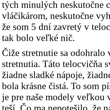
tých minulých neskutočne 
vláčikárom, neskutočne vy
že som 5 dní zavretý v telo
tak bolo veľké nič.
Čiže stretnutie sa odohralo
stretnutia. Táto telocvičňa 
žiadne sladké nápoje, žiadne
bola krásne čistá. To som pís
je pre naše modely veľkou
teší. Čo ma nepotešilo, že na