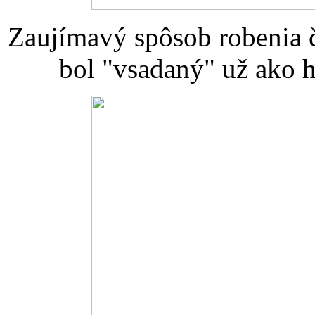
Zaujímavý spôsob robenia ča
bol "vsadaný" už ako h