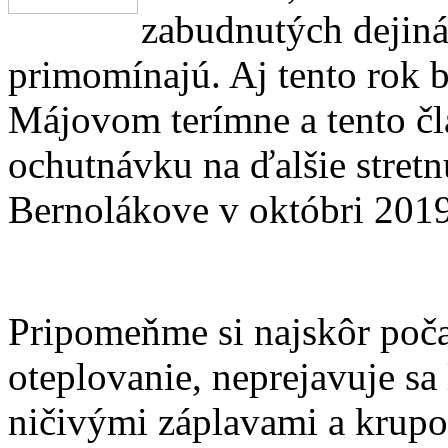
zabudnutých dejiná
primomínajú. Aj tento rok b
Májovom terímne a tento č
ochutnávku na ďalšie stretnu
Bernolákove v októbri 2019
Pripomeňme si najskôr počas
oteplovanie, neprejavuje s
ničivými záplavami a krupo