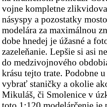
vojne kompletne zlikvidova
násyspy a pozostatky mostov
modelára za maximálnou zn
dobe hnedej je úžasné a fot
zazeleňanie. Lepšie si asi n
do medzivojnového obdobia 
krásu tejto trate. Podobne u
vybrať staničky a okolie a
Mikuláš, či Smolenice v úz
toto 1:120 modelárčenie je 