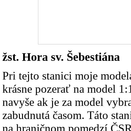
žst. Hora sv. Šebestiána
Pri tejto stanici moje model
krásne pozerať na model 1:
navyše ak je za model vybra
zabudnutá časom. Táto stani
na hraničnom pomedzí ČSR 