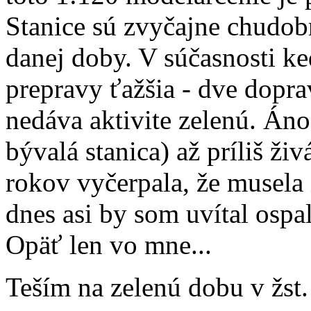
Stanice sú zvyčajne chudob
danej doby. V súčasnosti ke
prepravy ťažšia - dve dopra
nedáva aktivite zelenú. Án
bývalá stanica) až príliš ži
rokov vyčerpala, že musela 
dnes asi by som uvítal ospa
Opäť len vo mne...
Teším na zelenú dobu v žst.