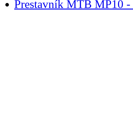
Prestavník MTB MP10 - d