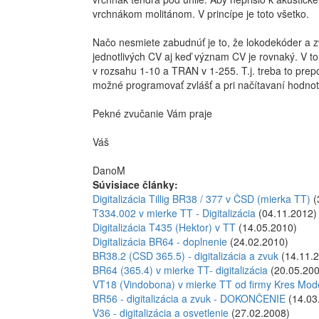
vrchnákom molitánom. V princípe je toto všetko.
Načo nesmiete zabudnúť je to, že lokodekóder a 
jednotlivých CV aj keď význam CV je rovnaký. V 
v rozsahu 1-10 a TRAN v 1-255. T.j. treba to prepo
možné programovať zvlášť a pri načítavaní hodnot
Pekné zvučanie Vám praje
Váš
DanoM
Súvisiace články:
Digitalizácia Tillig BR38 / 377 v ČSD (mierka TT)
(
T334.002 v mierke TT - Digitalizácia
(04.11.2012)
Digitalizácia T435 (Hektor) v TT
(14.05.2010)
Digitalizácia BR64 - doplnenie
(24.02.2010)
BR38.2 (CSD 365.5) - digitalizácia a zvuk
(14.11.
BR64 (365.4) v mierke TT- digitalizácia
(20.05.200
VT18 (Vindobona) v mierke TT od firmy Kres Modell
BR56 - digitalizácia a zvuk - DOKONČENIE
(14.03
V36 - digitalizácia a osvetlenie
(27.02.2008)