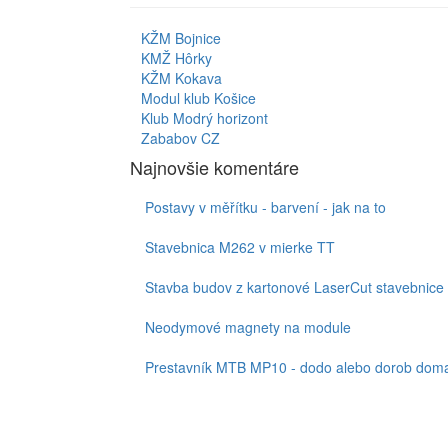
KŽM Bojnice
KMŽ Hôrky
KŽM Kokava
Modul klub Košice
Klub Modrý horizont
Zababov CZ
Najnovšie komentáre
Postavy v měřítku - barvení - jak na to
Stavebnica M262 v mierke TT
Stavba budov z kartonové LaserCut stavebnice
Neodymové magnety na module
Prestavník MTB MP10 - dodo alebo dorob doma,