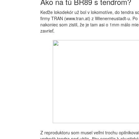
Ako na tú BR89 s tendrom?
Keďže lokodekór už bol v lokomotíve, do tendra so
firmy TRAN (www.tran.at) z Wienerneustadt-u. Po 
nakoniec som zistil, že je tam asi o 1mm málo mie
zavrieť.
Z reproduktoru som musel veľmi trochu opilnikova
vrchnák tendra pod uhlie. Aby neprišlo k akustick