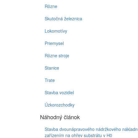
Rôzne
Skutočná železnica
Lokomotívy
Priemysel
Rôzne stroje
Stanice
Trate
Stavba vozidiel
Úzkorozchodky
Náhodný článok
Stavba dvounápravového nádržkového nákladníh
zařízením na ohřev substrátu v H0