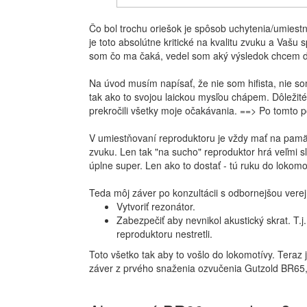
Čo bol trochu oriešok je spôsob uchytenia/umiest
je toto absolútne kritické na kvalitu zvuku a Vašu
som čo ma čaká, vedel som aký výsledok chcem d
Na úvod musím napísať, že nie som hifista, nie som
tak ako to svojou laickou mysľou chápem. Dôležit
prekročili všetky moje očakávania. ==> Po tomto 
V umiestňovaní reproduktoru je vždy mať na pamäti
zvuku. Len tak "na sucho" reproduktor hrá veľmi sla
úplne super. Len ako to dostať - tú ruku do lokomot
Teda môj záver po konzultácii s odbornejšou verej
Vytvoriť rezonátor.
Zabezpečiť aby nevnikol akustický skrat. T
reproduktoru nestretli.
Toto všetko tak aby to vošlo do lokomotívy. Teraz j
záver z prvého snaženia ozvučenia Gutzold BR65, 