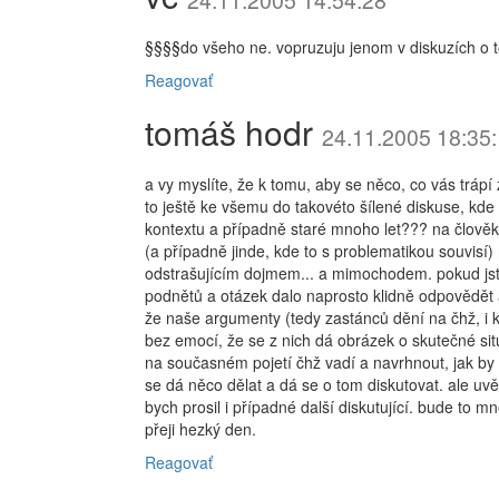
24.11.2005 14:54:28
§§§§do všeho ne. vopruzuju jenom v diskuzích o t
Reagovať
tomáš hodr
24.11.2005 18:35
a vy myslíte, že k tomu, aby se něco, co vás tráp
to ještě ke všemu do takovéto šílené diskuse, kd
kontextu a případně staré mnoho let??? na člověka
(a případně jinde, kde to s problematikou souvisí)
odstrašujícím dojmem... a mimochodem. pokud jste
podnětů a otázek dalo naprosto klidně odpovědět a
že naše argumenty (tedy zastánců dění na čhž, i k
bez emocí, že se z nich dá obrázek o skutečné sit
na současném pojetí čhž vadí a navrhnout, jak by 
se dá něco dělat a dá se o tom diskutovat. ale uvě
bych prosil i případné další diskutující. bude to
přeji hezký den.
Reagovať