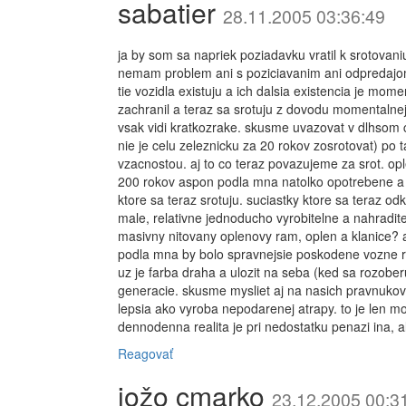
sabatier
28.11.2005 03:36:49
ja by som sa napriek poziadavku vratil k srotovan
nemam problem ani s poziciavanim ani odpredajom
tie vozidla existuju a ich dalsia existencia je mo
zachranil a teraz sa srotuju z dovodu momentalnej
vsak vidi kratkozrake. skusme uvazovat v dlhsom
nie je celu zeleznicku za 20 rokov zosrotovat) po
vzacnostou. aj to co teraz povazujeme za srot. op
200 rokov aspon podla mna natolko opotrebene a 
ktore sa teraz srotuju. suciastky ktore sa teraz o
male, relativne jednoducho vyrobitelne a nahradit
masivny nitovany oplenovy ram, oplen a klanice? a
podla mna by bolo spravnejsie poskodene vozne roz
uz je farba draha a ulozit na seba (ked sa rozober
generacie. skusme mysliet aj na nasich pravnukov
lepsia ako vyroba nepodarenej atrapy. to je len 
dennodenna realita je pri nedostatku penazi ina, a
Reagovať
jožo cmarko
23.12.2005 00:3