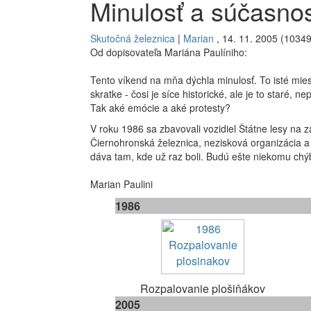
Minulosť a súčasnos
Skutočná železnica
|
Marian
, 14. 11. 2005 (10349
Od dopisovateľa Mariána Paulíniho:
Tento víkend na mňa dýchla minulosť. To isté miest
skratke - čosi je síce historické, ale je to staré,
Tak aké emócie a aké protesty?
V roku 1986 sa zbavovali vozidiel Štátne lesy na 
Čiernohronská železnica, nezisková organizácia a
dáva tam, kde už raz boli. Budú ešte niekomu chýb
Marian Paulini
1986
Rozpalovanie plošiňákov
2005