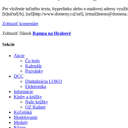
Pre vloženie tučného textu, hyperlinku alebo e-mailovej adresy využi
[b]tučné[/b], [url]http://www.domeny.cz[/url], [email]meno@domena.
Zobraziť komentáre
Zobraziť článok
Rampa na Hrabové
Sekcie
Akcie
Čo bolo
Kalendár
Pozvánky
DCC
Digitalizácia LOKO
Elektronika
Informácie
Kluby a krúžky
Naše krúžky
OZ Railnet
Koľajiská
Modelovanie
Moduly
Rôzne