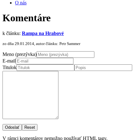
O nás
Komentáre
k článku:
Rampa na Hrabové
zo dňa 29.01.2014, autor článku: Petr Sammer
Meno (prezývka)
E-mail
Titulok
Odoslať
Reset
V rámci komentárov nemožno používať HTML tagy.