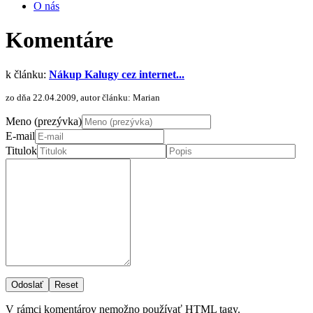
O nás
Komentáre
k článku:
Nákup Kalugy cez internet...
zo dňa 22.04.2009, autor článku: Marian
Meno (prezývka)
E-mail
Titulok
Odoslať
Reset
V rámci komentárov nemožno používať HTML tagy.