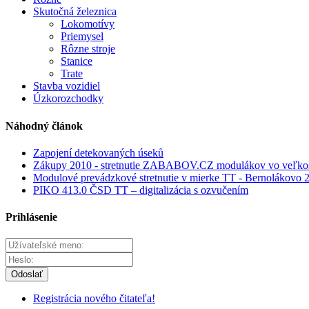
Skutočná železnica
Lokomotívy
Priemysel
Rôzne stroje
Stanice
Trate
Stavba vozidiel
Úzkorozchodky
Náhodný článok
Zapojení detekovaných úseků
Zákupy 2010 - stretnutie ZABABOV.CZ modulákov vo veľkos
Modulové prevádzkové stretnutie v mierke TT - Bernolákovo 2
PIKO 413.0 ČSD TT – digitalizácia s ozvučením
Prihlásenie
Odoslať
Registrácia nového čitateľa!