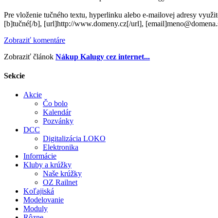
Pre vloženie tučného textu, hyperlinku alebo e-mailovej adresy využi
[b]tučné[/b], [url]http://www.domeny.cz[/url], [email]meno@domena.
Zobraziť komentáre
Zobraziť článok
Nákup Kalugy cez internet...
Sekcie
Akcie
Čo bolo
Kalendár
Pozvánky
DCC
Digitalizácia LOKO
Elektronika
Informácie
Kluby a krúžky
Naše krúžky
OZ Railnet
Koľajiská
Modelovanie
Moduly
Rôzne