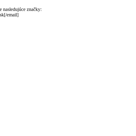
te nasledujúce značky:
sk[/email]