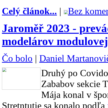
Celý článok...
|
Bez komen
Jaroměř 2023 - prevá
modelárov modulovej 
Čo bolo
|
Daniel Martanovi
Druhý po Covidov
Zababov sekcie T
Mája konal v špo
Stretntutie sa konalo podľa