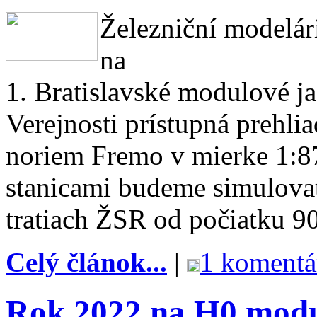
Železniční modelár
na
1. Bratislavské modulové j
Verejnosti prístupná prehl
noriem Fremo v mierke 1:87
stanicami budeme simulova
tratiach ŽSR od počiatku 9
Celý článok...
|
1 komentá
Rok 2022 na H0 modu