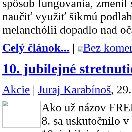
spôsob fungovania, zmenil s
naučiť využiť šikmú podla
melanchólii dopadlo nad oč
Celý článok...
|
Bez komen
10. jubilejné stretn
Akcie
|
Juraj Karabínoš
, 29
Ako už názov FREM
8. sa uskutočnilo 