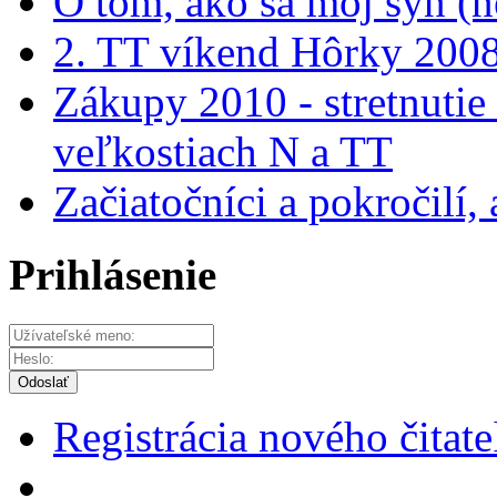
O tom, ako sa moj syn (
2. TT víkend Hôrky 200
Zákupy 2010 - stretnu
veľkostiach N a TT
Začiatočníci a pokročilí
Prihlásenie
Odoslať
Registrácia nového čitate