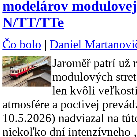
modelárov modulovej 
N/TT/TTe
Čo bolo
|
Daniel Martanovi
Jaroměř patrí už 
modulových stretn
len kvôli veľkost
atmosfére a poctivej prevád
10.5.2026) nadviazal na túto
niekoľko dní intenzívneho „