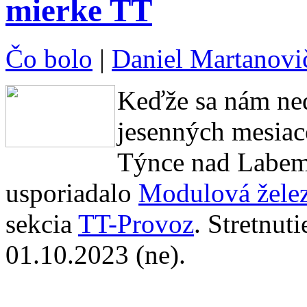
mierke TT
Čo bolo
|
Daniel Martanovi
Keďže sa nám ned
jesenných mesiac
Týnce nad Labem 
usporiadalo
Modulová žele
sekcia
TT-Provoz
. Stretnut
01.10.2023 (ne).