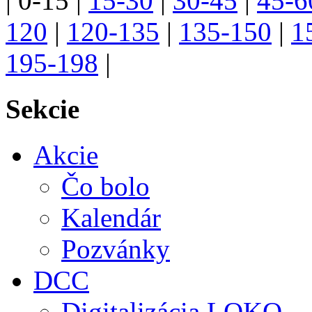
|
0-15
|
15-30
|
30-45
|
45-6
120
|
120-135
|
135-150
|
1
195-198
|
Sekcie
Akcie
Čo bolo
Kalendár
Pozvánky
DCC
Digitalizácia LOKO