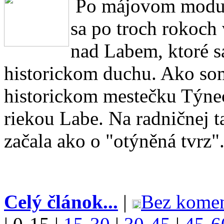
Po májovom modulo
sa po troch rokoch
nad Labem, ktoré sa
historickom duchu. Ako so
historickom mestečku Týnec,
riekou Labe. Na radničnej ta
začala ako o "otýněná tvrz"
Celý článok...
|
Bez komen