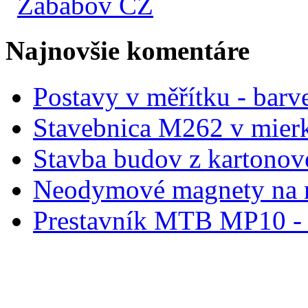
Zababov CZ
Najnovšie komentáre
Postavy v měřítku - barve
Stavebnica M262 v mier
Stavba budov z kartonov
Neodymové magnety na 
Prestavník MTB MP10 - d