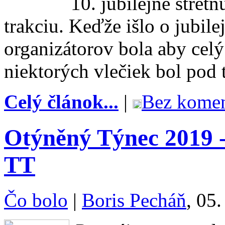
10. jubilejné stret
trakciu. Keďže išlo o jubilej
organizátorov bola aby cel
niektorých vlečiek bol pod 
Celý článok...
|
Bez komen
Otýněný Týnec 2019 -
TT
Čo bolo
|
Boris Pecháň
, 05