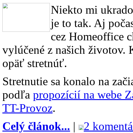
Niekto mi ukradol
je to tak. Aj po
cez Homeoffice ch
vylúčené z našich životov. 
opäť stretnúť.
Stretnutie sa konalo na zač
podľa
propozícií na webe Z
TT-Provoz
.
Celý článok...
|
2 komentá