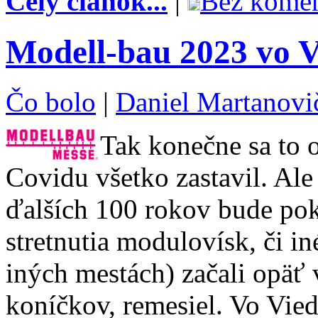
Celý článok...
|
Bez komen
Modell-bau 2023 vo V
Čo bolo
|
Daniel Martanovi
Tak konečne sa to 
Covidu všetko zastavil. Ale
ďalších 100 rokov bude pok
stretnutia modulovísk, či iné
iných mestách) začali opäť 
koníčkov, remesiel. Vo Vied