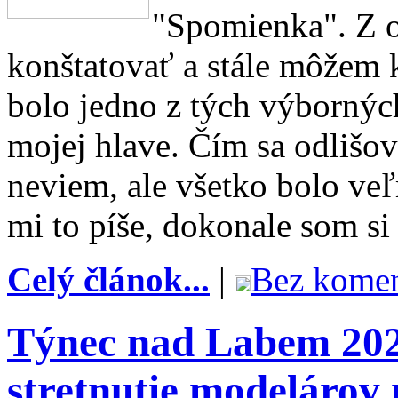
"Spomienka". Z 
konštatovať a stále môžem k
bolo jedno z tých výbornýc
mojej hlave. Čím sa odlišo
neviem, ale všetko bolo veľ
mi to píše, dokonale som s
Celý článok...
|
Bez komen
Týnec nad Labem 202
stretnutie modelárov 