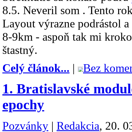
8.5. Neveril som
. Tento ro
Layout výrazne podrástol a 
8-9km - aspoň tak mi kroko
štastný.
Celý článok...
|
Bez komen
1. Bratislavské modu
epochy
Pozvánky
|
Redakcia
, 20. 0