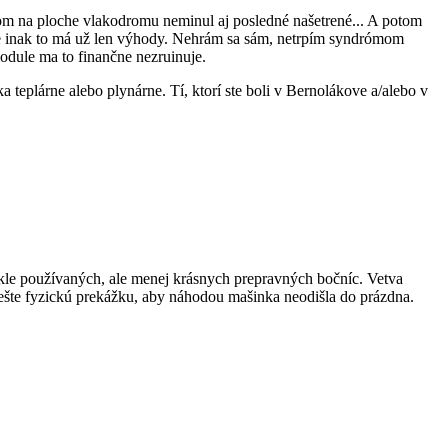
om na ploche vlakodromu neminul aj posledné našetrené... A potom
 ale inak to má už len výhody. Nehrám sa sám, netrpím syndrómom
odule ma to finančne nezruinuje.
teplárne alebo plynárne. Tí, ktorí ste boli v Bernolákove a/alebo v
ykle používaných, ale menej krásnych prepravných bočníc. Vetva
ešte fyzickú prekážku, aby náhodou mašinka neodišla do prázdna.