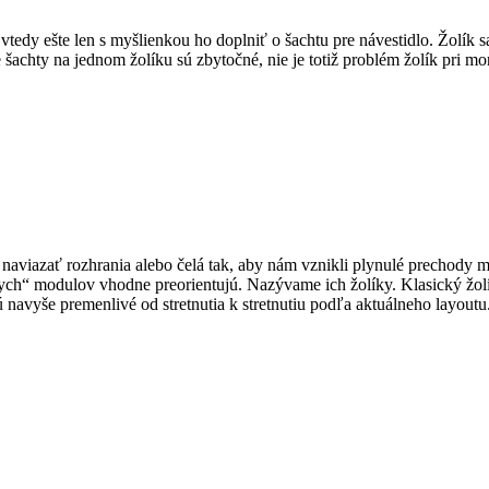
 vtedy ešte len s myšlienkou ho doplniť o šachtu pre návestidlo. Žolí
e šachty na jednom žolíku sú zbytočné, nie je totiž problém žolík pri mo
 naviazať rozhrania alebo čelá tak, aby nám vznikli plynulé prechody
ych“ modulov vhodne preorientujú. Nazývame ich žolíky. Klasický žolík
 navyše premenlivé od stretnutia k stretnutiu podľa aktuálneho layoutu