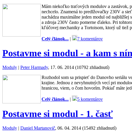
Mám niekoľko traťových modulov a zastávok, pr
nechcelo. Znamená to predlžovačky 230V a sieťo
nachádza maximálne jeden modul od najbližšej s
a zdroja 230V často pomerne ďaleko. Pri tohto
kľúčovej mechaniky a Tortoisom, ktorý už tiež p
Celý článok...
|
7 komentárov
Postavme si modul - a kam s ní
Moduly
|
Peter Harmady
, 17. 06. 2014 (10792 zhliadnutí)
Rozhodol som sa prispieť do Danovho seriálu ve
krajine. Jednou z nevyhnutných vecí pri modulo
hranicou, viem, o čom hovorím. Pokiaľ máte jede
Celý článok...
|
5 komentárov
Postavme si modul - 1. časť
Moduly
|
Daniel Martanovič
, 06. 04. 2014 (15492 zhliadnutí)