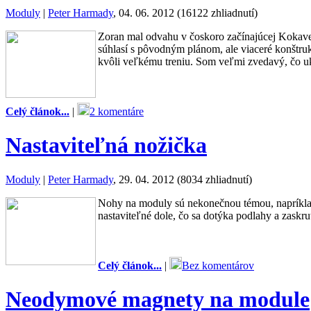
Moduly
|
Peter Harmady
, 04. 06. 2012 (16122 zhliadnutí)
Zoran mal odvahu v čoskoro začínajúcej Kokave
súhlasí s pôvodným plánom, ale viaceré konšt
kvôli veľkému treniu. Som veľmi zvedavý, čo uk
Celý článok...
|
2 komentáre
Nastaviteľná nožička
Moduly
|
Peter Harmady
, 29. 04. 2012 (8034 zhliadnutí)
Nohy na moduly sú nekonečnou témou, napríklad
nastaviteľné dole, čo sa dotýka podlahy a zaskr
Celý článok...
|
Bez komentárov
Neodymové magnety na module