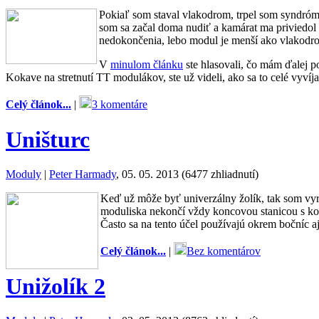
Pokiaľ som staval vlakodrom, trpel som syndróm
som sa začal doma nudiť a kamárat ma priviedol 
nedokončenia, lebo modul je menší ako vlakodro
V
minulom článku
ste hlasovali, čo mám ďalej p
Kokave na stretnutí TT modulákov, ste už videli, ako sa to celé vyvíj
Celý článok...
|
3 komentáre
Uništurc
Moduly
|
Peter Harmady
, 05. 05. 2013 (6477 zhliadnutí)
Keď už môže byť univerzálny žolík, tak som vyr
moduliska nekončí vždy koncovou stanicou s koľ
Často sa na tento účel používajú okrem bočníc aj
Celý článok...
|
Bez komentárov
Unižolík 2