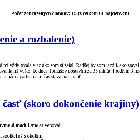
Počet zobrazených článkov: 15 (z celkom 61 nájdených)
enie a rozbalenie)
 mi vždy trvala viac ako som si želal. Radšej by som jazdil, ako staval
orovania mi vyšlo, že dnes Tomášov postavím za 35 minút. Predtým 3 ho
e o pár nápadoch ako čas stavania skrátiť.
 časť (skoro dokončenie krajiny)
avme si modul
sme sa venovali:
l spojiteľný s okolím,