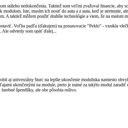
om stáleho nedokončenia. Taktiež som veľmi zvažoval financie, aby s
k modulom. Iste, musím ich nosiť do auta a z auta, keď je stretnutie,
m. A taktiež môžem použiť drahšie technológie a viem, že na malom m
ostaviť. Voľba padľa (ďakujem) na posunovacie "Peklo" - vznikla vlečka 
a. Ale odvtedy som opäť ďalej...
obil aj univerzálny šturc na lepšie ukončenie moduliska namiesto obv
ajami ukončenými na module, preto je nutné za takýto modul zaradiť 
 farebné špendlíky, ale obe pôsobia rušivo.