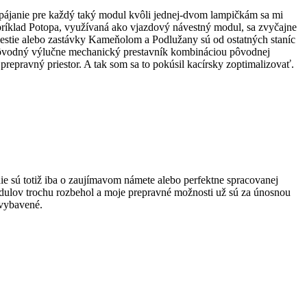
pájanie pre každý taký modul kvôli jednej-dvom lampičkám sa mi
príklad Potopa, využívaná ako vjazdový návestný modul, sa zvyčajne
mestie alebo zastávky Kameňolom a Podlužany sú od ostatných staníc
 pôvodný výlučne mechanický prestavník kombináciou pôvodnej
prepravný priestor. A tak som sa to pokúsil kacírsky zoptimalizovať.
e sú totiž iba o zaujímavom námete alebo perfektne spracovanej
odulov trochu rozbehol a moje prepravné možnosti už sú za únosnou
 vybavené.