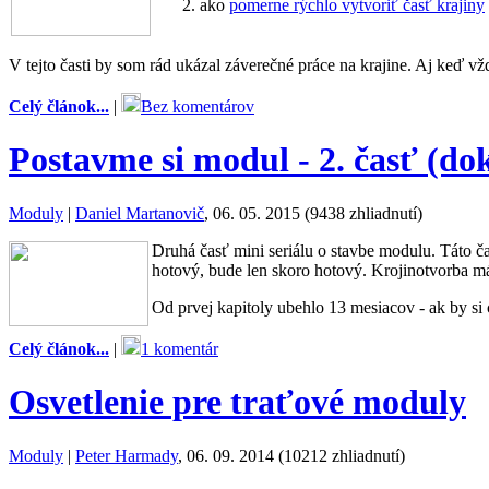
ako
pomerne rýchlo vytvoriť časť krajiny
V tejto časti by som rád ukázal záverečné práce na krajine. Aj keď vž
Celý článok...
|
Bez komentárov
Postavme si modul - 2. časť (do
Moduly
|
Daniel Martanovič
, 06. 05. 2015 (9438 zhliadnutí)
Druhá časť mini seriálu o stavbe modulu. Táto č
hotový, bude len skoro hotový. Krojinotvorba má v
Od prvej kapitoly ubehlo 13 mesiacov - ak by si
Celý článok...
|
1 komentár
Osvetlenie pre traťové moduly
Moduly
|
Peter Harmady
, 06. 09. 2014 (10212 zhliadnutí)