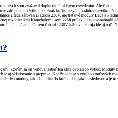
i ktorých som zvažoval doplnenie funkčným osvetlením. Ale ťahať na
vé zdroje, a to všetko toľkokrát, koľko takých modulov osvetlím. Na
tanice a teda zároveň aj zdroja 230V, ale traťové moduly Bača a Pred
ročnej rekonštrukcii Kameňolomu som kvôli prítlaku jazykov nahradil
otrebuje napájanie. Okrem ťahania 230V káblov a zdroja ide aj o ďalší 
m?
cami, ktorým sa on venoval zatiaľ len okrajovo alebo vôbec. Moduly ni
ch je aj skladovanie a preprava. Keďže som sa s výrobou traťových m
n či dva moduly, tak ich hodíte do kufra asi nejako nasledovne a je to