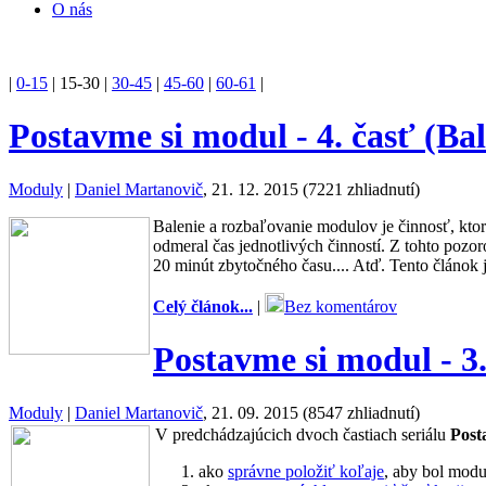
O nás
|
0-15
|
15-30
|
30-45
|
45-60
|
60-61
|
Postavme si modul - 4. časť (Bal
Moduly
|
Daniel Martanovič
, 21. 12. 2015 (7221 zhliadnutí)
Balenie a rozbaľovanie modulov je činnosť, ktorá
odmeral čas jednotlivých činností. Z tohto poz
20 minút zbytočného času.... Atď. Tento článok j
Celý článok...
|
Bez komentárov
Postavme si modul - 3.
Moduly
|
Daniel Martanovič
, 21. 09. 2015 (8547 zhliadnutí)
V predchádzajúcich dvoch častiach seriálu
Post
ako
správne položiť koľaje
, aby bol modu