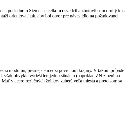
k sa na poslednom Siemense celkom osvedčil a zhotovil som druhý kus
ntáži orientovať tak, aby bol otvor pre návestidlo na požadovanej
 medzi modulmi, presnejšie medzi povrchom krajiny. V takom prípade
 však obvykle vyrieši len jednu situáciu (napríklad ZN zmení na
. Mať viacero rozličných žolíkov zaberá veľa miesta a preto som sa