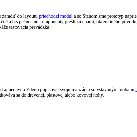
 zaradiť do layoutu
priechodzí modul
a so Stanom sme prototyp naprie
rukčné a bezpečnostné komponenty prešli zmenami, okrem iného pôvod
áže testovacia prevádzka.
 aj nedávno Zdeno popisoval svoju realizáciu so vstavanými nohami
utkováva sa do drevenej, plastovej alebo kovovej nohy.