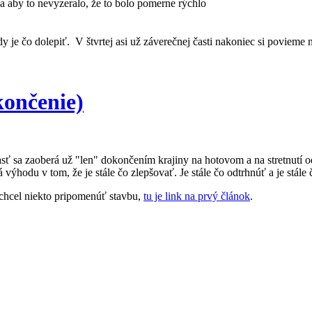
a aby to nevyzeralo, že to bolo pomerne rýchlo
dy je čo dolepiť.
V štvrtej asi už záverečnej časti nakoniec si povieme
končenie)
asť sa zaoberá už "len" dokončením krajiny na hotovom a na stretnutí
ýhodu v tom, že je stále čo zlepšovať. Je stále čo odtrhnúť a je stále 
 chcel niekto pripomenúť stavbu,
tu je link na prvý článok
.