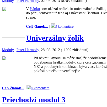
Moduly
|
Peter Harmady
, 02. 05. 2013 (8763 zhliadnutí)
V
článku
som ukázal realizáciu univerzálneho žolíka,
do páru, tentokrát už teda aj s návestnou šachtou. Dv
strane.
Celý článok...
|
3 komentáre
Univerzálny žolík
Moduly
|
Peter Harmady
, 28. 08. 2012 (11002 zhliadnutí)
Pri návrhu layoutu sa môže stať, že nedokážeme
potrebujeme krátke moduly, ktoré čelá „normáln
NZ) a potrebných kombinácií býva viac, ktoré sú
pokúsil o niečo univerzálnejšie.
Celý článok...
|
4 komentáre
Priechodzí modul 3