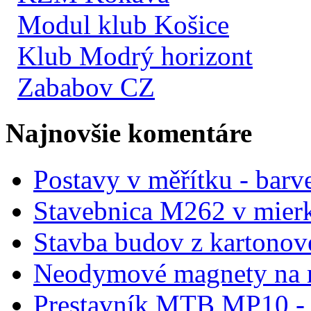
Modul klub Košice
Klub Modrý horizont
Zababov CZ
Najnovšie komentáre
Postavy v měřítku - barve
Stavebnica M262 v mier
Stavba budov z kartonov
Neodymové magnety na 
Prestavník MTB MP10 - d