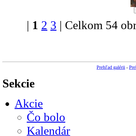
|
1
2
3
| Celkom 54 obr
Prehľad galérii
-
Pre
Sekcie
Akcie
Čo bolo
Kalendár