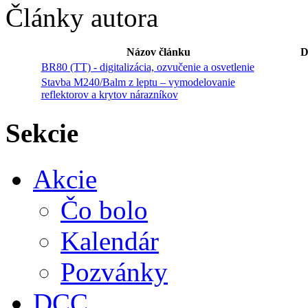
Články autora
Názov článku
D
BR80 (TT) - digitalizácia, ozvučenie a osvetlenie
Stavba M240/Balm z leptu – vymodelovanie
reflektorov a krytov nárazníkov
Sekcie
Akcie
Čo bolo
Kalendár
Pozvánky
DCC